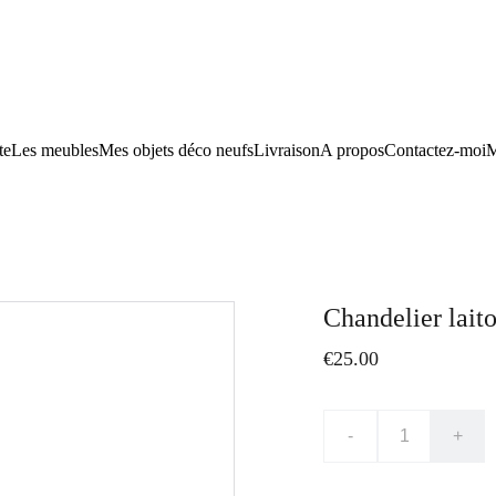
te
Les meubles
Mes objets déco neufs
Livraison
A propos
Contactez-moi
M
Chandelier lait
€25.00
-
+