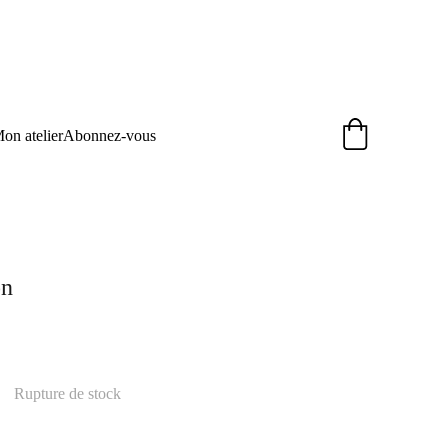
on atelier
Abonnez-vous
on
Rupture de stock